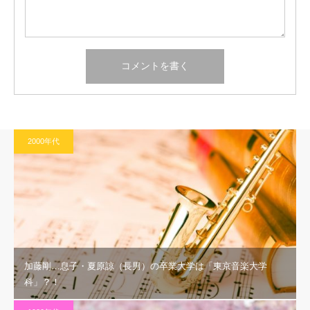
2000年代
加藤剛…息子・夏原諒（長男）の卒業大学は「東京音楽大学
科」？！