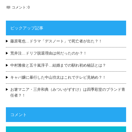
コメント:
0
ピックアップ記事
藤原竜也…ドラマ「デスノート」で死亡者が出た？！
荒井注…ドリフ脱退理由は何だったのか？！
中村雅俊と五十嵐淳子…結婚までの馴れ初め秘話とは？
キャバ嬢に暴行した中山功太はこれでテレビ見納め？！
お箸マニア・三井和典（みついがずすけ）は四季彩堂のブランド青
任者？！
コメント