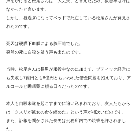
声をかけると松尾さんは「大丈夫」と答えたため、救急車は呼ば
なかったと言います。
しかし、昼過ぎになってベッドで死亡している松尾さんが発見さ
れたのです。
死因は硬膜下血腫による脳圧迫でした。
突然の死に自殺を疑う声も出たのです。
当時、松尾さんは長男が服役中なのに加えて、ブティック経営に
も失敗し7億円とも8億円ともいわれた借金問題を抱えており、ア
ルコールと睡眠薬に頼る日々だったのです。
本人も自殺未遂を起こすまでに追い込まれており、友人たちから
は「クスリが彼女の命を縮めた」という声が相次いだのです。
また、訃報を聞かされた長男は刑務所内での焼香を許されまし
た。