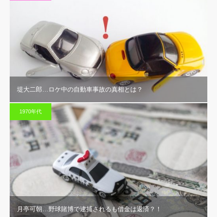
堤大二郎…ロケ中の自動車事故の真相とは？
1970年代
月亭可朝…野球賭博で逮捕されるも借金は返済？！