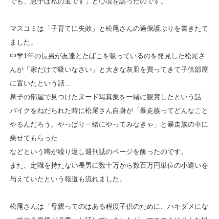
でも、息子は私の宝です」と心境を語ったのです。
マスコミは「子育てに失敗」と松尾さんの過保護ぶりを書きたて
ました。
中学1年の長男が友達とたばこを吸っているのを発見した松尾さ
んが「家だけで吸いなさい」と大きな灰皿を買ってきて子供部屋
に置いたという話…
息子の部屋で見つけたヌード写真集を一緒に観賞したという話…
バイクをねだられた時に松尾さん自身が「暴走族ってどんなこと
やるんだろう。やっぱり一緒にやってみなきゃ」と暴走族の車に
乗せてもらった…
などという噂が繰り返し週刊誌のページを飾ったのです。
また、定職を持たない長男に数十万から数百万円単位の小遣いを
与えていたという報道も流れました。
松尾さんは「母親ってのはある程度子供のために、ハキダメにな