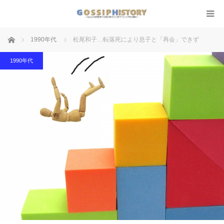
ホーム
1990年代
松尾和子…転落死により息子と「再会」できず
1990年代