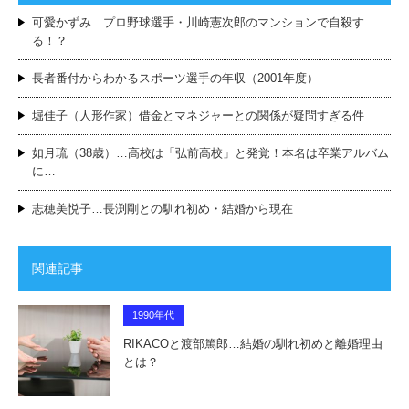
可愛かずみ…プロ野球選手・川崎憲次郎のマンションで自殺す
る！？
長者番付からわかるスポーツ選手の年収（2001年度）
堀佳子（人形作家）借金とマネジャーとの関係が疑問すぎる件
如月琉（38歳）…高校は「弘前高校」と発覚！本名は卒業アルバム
に…
志穂美悦子…長渕剛との馴れ初め・結婚から現在
関連記事
1990年代
RIKACOと渡部篤郎…結婚の馴れ初めと離婚理由
とは？