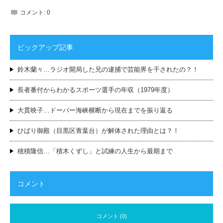
コメント:
0
ピックアップ記事
鈴木蘭々…ラジオ開局した兄の逮捕で芸能界を干されたの？！
長者番付からわかるスポーツ選手の年収（1979年度）
大貫映子…ドーバー海峡横断から現在までを振り返る
ひばり御殿（目黒区青葉台）が解体された理由とは？！
穂積隆信…「積木くずし」と試練の人生から最期まで
コメント
コメント (0)