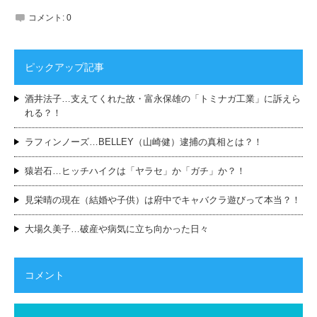
コメント:
0
ピックアップ記事
酒井法子…支えてくれた故・富永保雄の「トミナガ工業」に訴えら
れる？！
ラフィンノーズ…BELLEY（山崎健）逮捕の真相とは？！
猿岩石…ヒッチハイクは「ヤラセ」か「ガチ」か？！
見栄晴の現在（結婚や子供）は府中でキャバクラ遊びって本当？！
大場久美子…破産や病気に立ち向かった日々
コメント