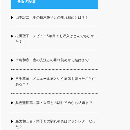
最近の記事
山本譲二…妻の植木悦子との馴れ初めとは？！
松田聖子…デビュー5年目でも収入はとんでもなかっ
た？！
牛島和彦…妻の光江との馴れ初めから結婚まで
八千草薫…メニエール病という病気を患ったことが
ある？！
具志堅用高…妻・香澄との馴れ初めから結婚まで
森繁和…妻・靖子との馴れ初めはファンレターだっ
た？！