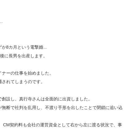
…
ずか8カ月という電撃婚…
年後に長男を出産します。
イナーの仕事を始めました。
捕されてしまうのです。
で創設し、真行寺さんは全面的に出資しました。
が無断で社判を乱用し、不渡り手形を出したことで閉鎖に追い込
が、CM契約料も会社の運営資金として右から左に渡る状況で、事