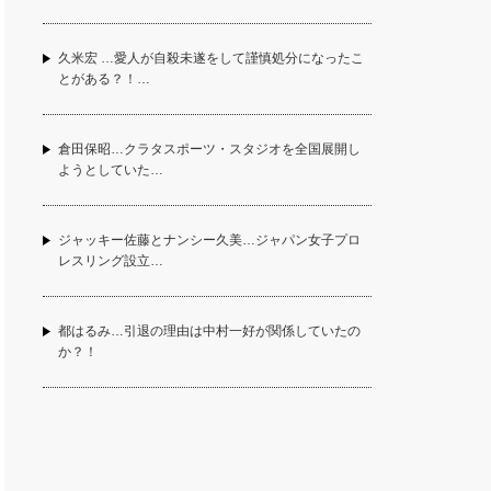
久米宏 …愛人が自殺未遂をして謹慎処分になったこ
とがある？！…
倉田保昭…クラタスポーツ・スタジオを全国展開し
ようとしていた…
ジャッキー佐藤とナンシー久美…ジャパン女子プロ
レスリング設立…
都はるみ…引退の理由は中村一好が関係していたの
か？！