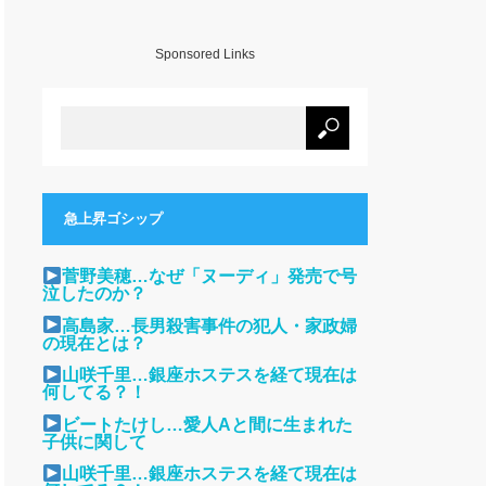
Sponsored Links
急上昇ゴシップ
菅野美穂…なぜ「ヌーディ」発売で号
泣したのか？
高島家…長男殺害事件の犯人・家政婦
の現在とは？
山咲千里…銀座ホステスを経て現在は
何してる？！
ビートたけし…愛人Aと間に生まれた
子供に関して
山咲千里…銀座ホステスを経て現在は