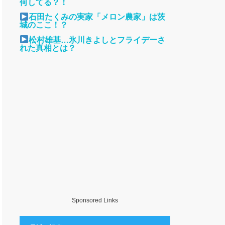
何してる？！
石田たくみの実家「メロン農家」は茨
城のここ！？
松村雄基…氷川きよしとフライデーさ
れた真相とは？
Sponsored Links