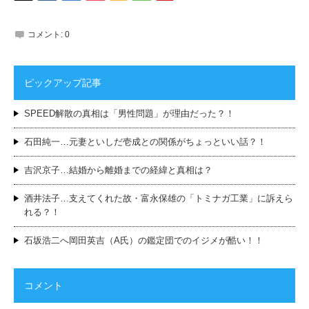
コメント:
0
ピックアップ記事
SPEED解散の真相は「男性問題」が理由だった？！
石田純一…元妻といしだ壱成との関係がちょっといい話？！
吉沢京子…結婚から離婚までの経緯と真相は？
酒井法子…支えてくれた故・富永保雄の「トミナガ工業」に訴えら
れる？！
石坂浩二へ岡田英吉（A氏）の鑑定団でのイジメが酷い！！
コメント