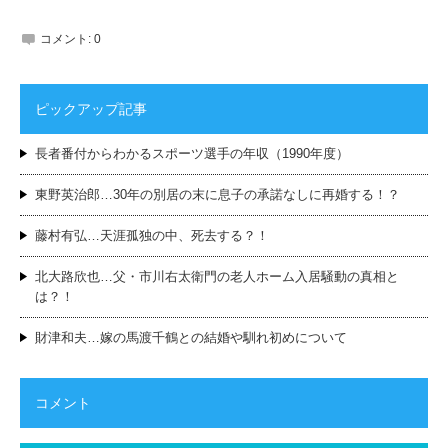
コメント:
0
ピックアップ記事
長者番付からわかるスポーツ選手の年収（1990年度）
東野英治郎…30年の別居の末に息子の承諾なしに再婚する！？
藤村有弘…天涯孤独の中、死去する？！
北大路欣也…父・市川右太衛門の老人ホーム入居騒動の真相と
は？！
財津和夫…嫁の馬渡千鶴との結婚や馴れ初めについて
コメント