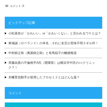
コメント:
0
ピックアップ記事
小松菜奈が「かわいい」or「かわいくない」と言われるワケとは？
東城誠（ローランド）の本名…それに名言が意味不明スギル件！
中村錦之助（萬屋錦之助）と有馬稲子の離婚報道
斉藤由貴の不倫相手A氏（開業医）は横浜市中区の○○クリニッ
ク？！
木幡育也騎手が使用したフロセミドとはどんな薬？
コメント