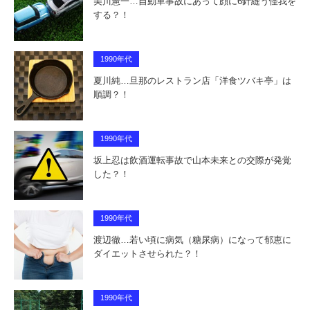
美川憲一…自動車事故にあって顔に6針縫う怪我を
する？！
1990年代
夏川純…旦那のレストラン店「洋食ツバキ亭」は
順調？！
1990年代
坂上忍は飲酒運転事故で山本未来との交際が発覚
した？！
1990年代
渡辺徹…若い頃に病気（糖尿病）になって郁恵に
ダイエットさせられた？！
1990年代