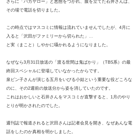
さらに「バカヤロー」と悪態をつかれ、腹を立てた石井さんは、
その場で電話を切りました。
この時点ではマスコミに情報は流れていませんでしたが、4月に
入ると「沢田がファミリーから切られた」…
と実（まこと）しやかに囁かれるようになりました。
なぜなら3月31日放送の「渡る世間は鬼ばかり」（TBS系）の最
終回スペシャルに登場していなかったからです。
泉ピン子さんが演じる五月をいびる小姑という重要な役どころな
のに、その2週前の放送分から姿を消していたのです。
これはおかしいと石井さんをマスコミが直撃すると、1月のやり
とりが明かされたのでした。
週刊誌で報道されると沢田さんは記者会見を開き、なぜあんな電
話をしたのか真相を明かしました。