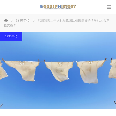
ホーム
1990年代
沢田雅美…干された原因は橋田壽賀子？それとも赤
松秀樹？
1990年代