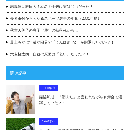
志尊淳は韓国人？本名の由来は実は〇〇だった？！
長者番付からわかるスポーツ選手の年収（2001年度）
秋吉久美子の息子（遊）の転落死から…
最上もがは年齢が限界で「でんぱ組.inc」を脱退したのか？！
大友柳太朗…自殺の原因は「老い」だった？！
関連記事
1990年代
森脇和成…「消えた」と言われながらも舞台で活
躍していた？！
1990年代