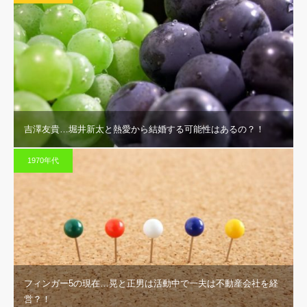
吉澤友貴…堀井新太と熱愛から結婚する可能性はあるの？！
1970年代
フィンガー5の現在…晃と正男は活動中で一夫は不動産会社を経
営？！