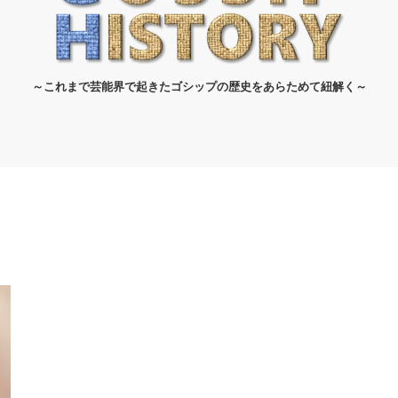
～これまで芸能界で起きたゴシップの歴史をあらためて紐解く～