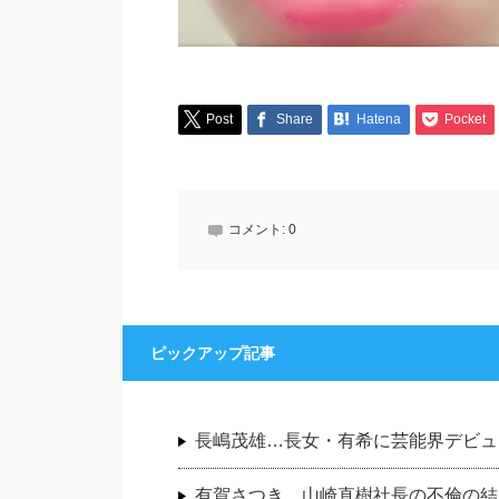
Post
Share
Hatena
Pocket
コメント:
0
ピックアップ記事
長嶋茂雄…長女・有希に芸能界デビュ
有賀さつき…山崎直樹社長の不倫の結