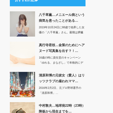
おすすめの記事
八千草薫…メニエール病という
病気を患ったことがある…
2019年10月24日に88歳で他界した女
優の「八千草薫」さん。最期は膵臓
が…
真行寺君枝…金策のためにヘア
ヌード写真集を出す？！…
16歳の時に資生堂のキャンペーン
「ゆれる、まなざし」で本格的にデ
ビュー…映画…
清原和博の元彼女（愛人）はリ
ッツクラブの雇われママ…
2016年2月2日、元プロ野球選手の
「清原和博」…
中村敦夫…地球発22時（23時）
降板から現在までを…