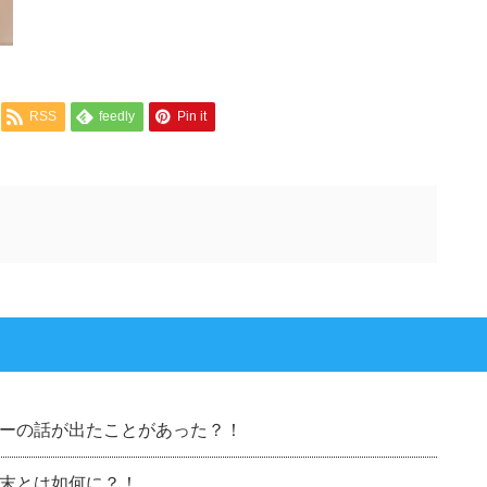
RSS
feedly
Pin it
ーの話が出たことがあった？！
末とは如何に？！