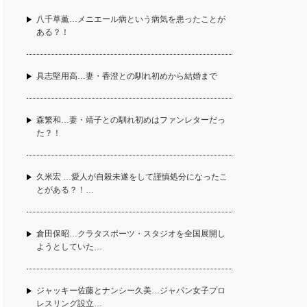
八千草薫…メニエール病という病気を患ったことが
ある？！
具志堅用高…妻・香澄との馴れ初めから結婚まで
森繁和…妻・靖子との馴れ初めはファンレターだっ
た？！
久米宏 …愛人が自殺未遂をして謹慎処分になったこ
とがある？！…
倉田保昭…クラタスポーツ・スタジオを全国展開し
ようとしていた…
ジャッキー佐藤とナンシー久美…ジャパン女子プロ
レスリング設立…