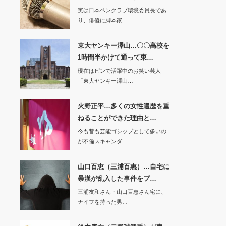
実は日本ペンクラブ環境委員長であ
り、俳優に脚本家…
東大ヤンキー澤山…〇〇高校を
1時間半かけて通って東…
現在はピンで活躍中のお笑い芸人
「東大ヤンキー澤山…
火野正平…多くの女性遍歴を重
ねることができた理由と…
今も昔も芸能ゴシップとして多いの
が不倫スキャンダ…
山口百恵（三浦百惠）…自宅に
暴漢が乱入した事件をプ…
三浦友和さん・山口百恵さん宅に、
ナイフを持った男…