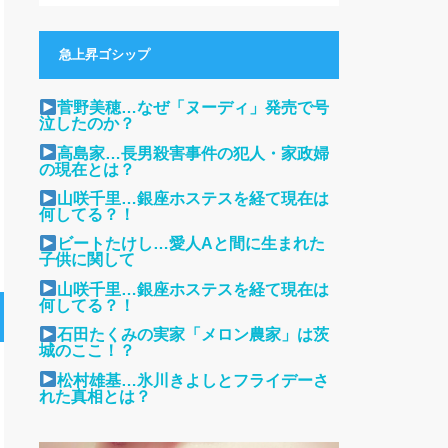
急上昇ゴシップ
菅野美穂…なぜ「ヌーディ」発売で号
泣したのか？
高島家…長男殺害事件の犯人・家政婦
の現在とは？
山咲千里…銀座ホステスを経て現在は
何してる？！
ビートたけし…愛人Aと間に生まれた
子供に関して
山咲千里…銀座ホステスを経て現在は
何してる？！
石田たくみの実家「メロン農家」は茨
城のここ！？
松村雄基…氷川きよしとフライデーさ
れた真相とは？