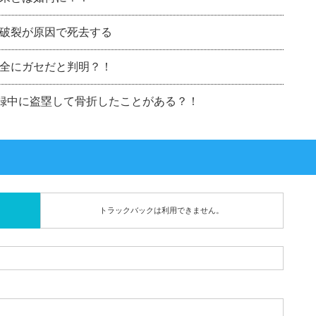
破裂が原因で死去する
全にガセだと判明？！
収録中に盗塁して骨折したことがある？！
トラックバックは利用できません。