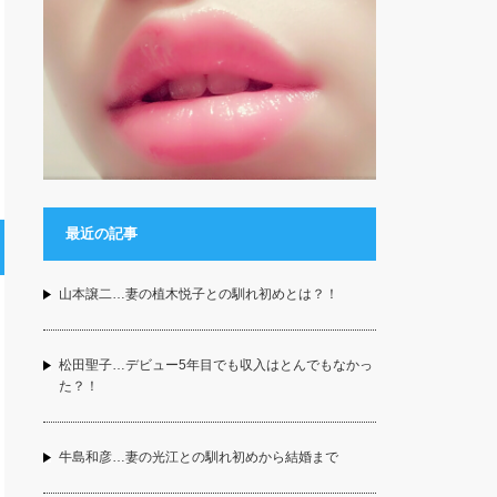
最近の記事
山本譲二…妻の植木悦子との馴れ初めとは？！
松田聖子…デビュー5年目でも収入はとんでもなかっ
た？！
牛島和彦…妻の光江との馴れ初めから結婚まで