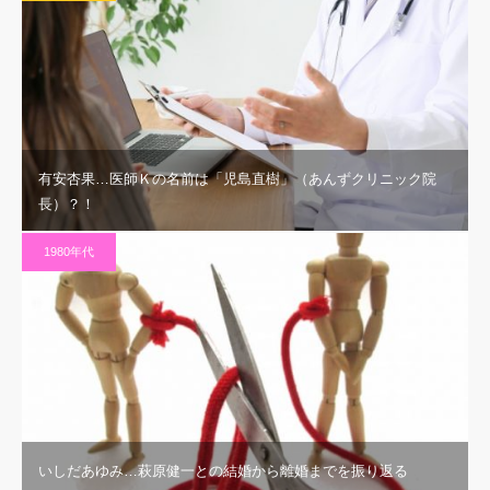
有安杏果…医師Ｋの名前は「児島直樹」（あんずクリニック院
長）？！
1980年代
いしだあゆみ…萩原健一との結婚から離婚までを振り返る