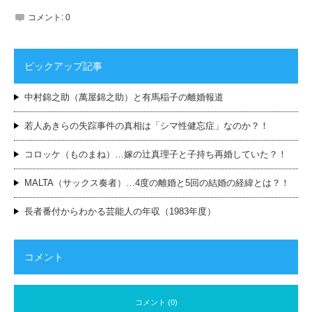
コメント:
0
ピックアップ記事
中村錦之助（萬屋錦之助）と有馬稲子の離婚報道
若人あきらの失踪事件の真相は「シマ性健忘症」なのか？！
コロッケ（ものまね）…嫁の辻真理子と子持ち再婚していた？！
MALTA（サックス奏者）…4度の離婚と5回の結婚の経緯とは？！
長者番付からわかる芸能人の年収（1983年度）
コメント
コメント (0)