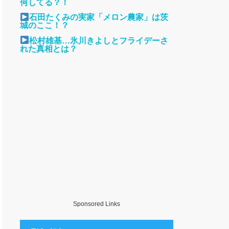
何してる？！
石田たくみの実家「メロン農家」は茨
城のここ！？
松村雄基…氷川きよしとフライデーさ
れた真相とは？
Sponsored Links