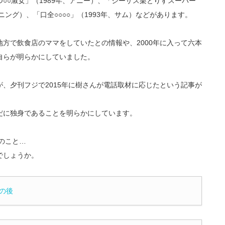
○○淑女」（1989年、アニー）、「ジーザス栗とりすスーパー
ニング）、「口全○○○○」（1993年、サム）などがあります。
方で飲食店のママをしていたとの情報や、2000年に入って六本
自らが明らかにしていました。
、夕刊フジで2015年に樹さんが電話取材に応じたという記事が
だに独身であることを明らかにしています。
のこと…
でしょうか。
その後