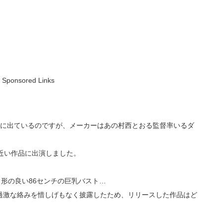
Sponsored Links
品に出ているのですが、メーカーはあの村西とおる監督率いるダ
近い作品に出演しました。
、形の良い86センチの巨乳バスト…
過激な絡みを惜しげもなく披露したため、リリースした作品はど