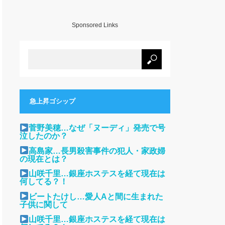
Sponsored Links
急上昇ゴシップ
菅野美穂…なぜ「ヌーディ」発売で号
泣したのか？
高島家…長男殺害事件の犯人・家政婦
の現在とは？
山咲千里…銀座ホステスを経て現在は
何してる？！
ビートたけし…愛人Aと間に生まれた
子供に関して
山咲千里…銀座ホステスを経て現在は