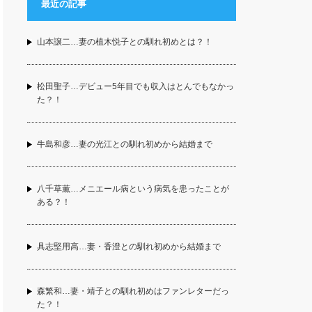
最近の記事
山本譲二…妻の植木悦子との馴れ初めとは？！
松田聖子…デビュー5年目でも収入はとんでもなかっ
た？！
牛島和彦…妻の光江との馴れ初めから結婚まで
八千草薫…メニエール病という病気を患ったことが
ある？！
具志堅用高…妻・香澄との馴れ初めから結婚まで
森繁和…妻・靖子との馴れ初めはファンレターだっ
た？！