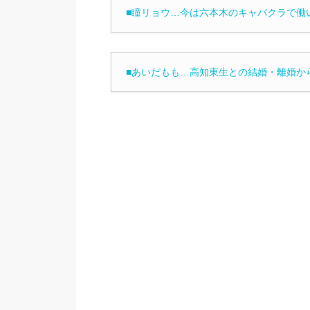
■瞳リョウ…今は六本木のキャバクラで働
■あいだもも…高知東生との結婚・離婚か