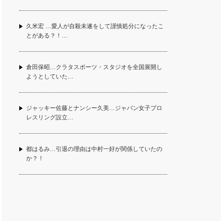
久米宏 …愛人が自殺未遂をして謹慎処分になったこ
とがある？！…
倉田保昭…クラタスポーツ・スタジオを全国展開し
ようとしていた…
ジャッキー佐藤とナンシー久美…ジャパン女子プロ
レスリング設立…
都はるみ…引退の理由は中村一好が関係していたの
か？！