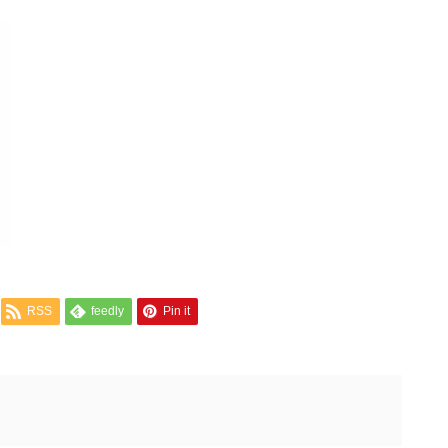
RSS
feedly
Pin it