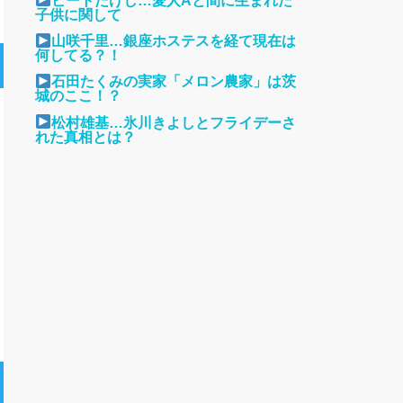
ビートたけし…愛人Aと間に生まれた
子供に関して
山咲千里…銀座ホステスを経て現在は
何してる？！
石田たくみの実家「メロン農家」は茨
城のここ！？
松村雄基…氷川きよしとフライデーさ
れた真相とは？