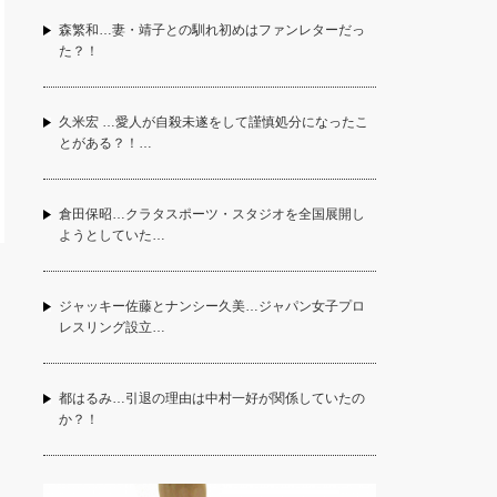
森繁和…妻・靖子との馴れ初めはファンレターだっ
た？！
久米宏 …愛人が自殺未遂をして謹慎処分になったこ
とがある？！…
倉田保昭…クラタスポーツ・スタジオを全国展開し
ようとしていた…
ジャッキー佐藤とナンシー久美…ジャパン女子プロ
レスリング設立…
都はるみ…引退の理由は中村一好が関係していたの
か？！