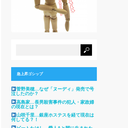
急上昇ゴシップ
菅野美穂…なぜ「ヌーディ」発売で号
泣したのか？
高島家…長男殺害事件の犯人・家政婦
の現在とは？
山咲千里…銀座ホステスを経て現在は
何してる？！