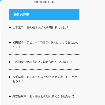
Sponsored Links
最近の記事
山本譲二…妻の植木悦子との馴れ初めとは？！
松田聖子…デビュー5年目でも収入はとんでもなかっ
た？！
牛島和彦…妻の光江との馴れ初めから結婚まで
八千草薫…メニエール病という病気を患ったことが
ある？！
具志堅用高…妻・香澄との馴れ初めから結婚まで