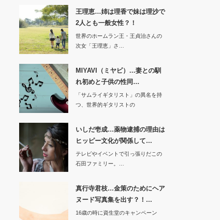
王理恵…姉は理香で妹は理沙で
2人とも一般女性？！
世界のホームラン王・王貞治さんの
次女「王理恵」さ…
MIYAVI（ミヤビ）…妻との馴
れ初めと子供の性同…
「サムライギタリスト」の異名を持
つ、世界的ギタリストの
「MIYAVI（ミヤビ）」…
いしだ壱成…薬物逮捕の理由は
ヒッピー文化が関係して…
テレビやイベントで引っ張りだこの
石田ファミリー。…
真行寺君枝…金策のためにヘア
ヌード写真集を出す？！…
16歳の時に資生堂のキャンペーン