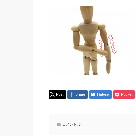
Post
Share
Hatena
Pocket
コメント:
0