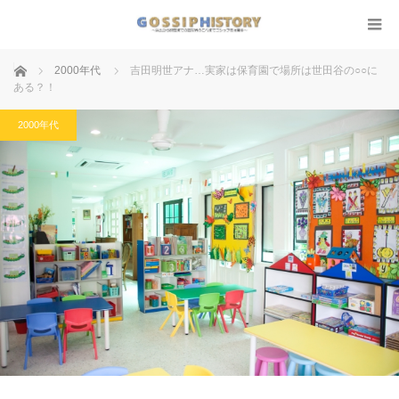
ホーム
2000年代
吉田明世アナ…実家は保育園で場所は世田谷の○○に
ある？！
2000年代