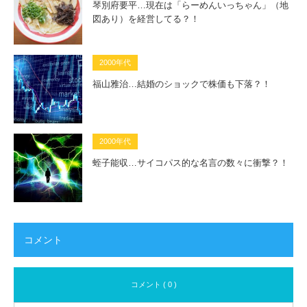
琴別府要平…現在は「らーめんいっちゃん」（地
図あり）を経営してる？！
2000年代
福山雅治…結婚のショックで株価も下落？！
2000年代
蛭子能収…サイコパス的な名言の数々に衝撃？！
コメント
コメント ( 0 )