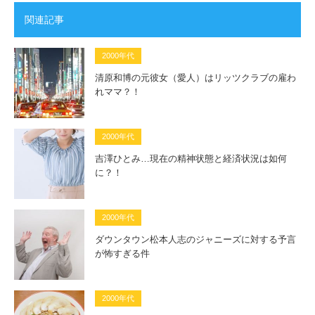
関連記事
2000年代
清原和博の元彼女（愛人）はリッツクラブの雇わ
れママ？！
2000年代
吉澤ひとみ…現在の精神状態と経済状況は如何
に？！
2000年代
ダウンタウン松本人志のジャニーズに対する予言
が怖すぎる件
2000年代