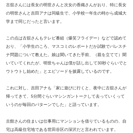
古舘さんには長女の明世さんと次女の香織さんがおり、特に長女
の明世さんと吉田アナは同級生で、小学校一年生の時から成城大
学まで同じだったと言います。
この点は古舘さんもテレビ番組（爆笑フライデー）などで認めて
おり、「小学生のころ、マスコミのレポートだか試験でパレスチ
ナ問題について教えた。娘は聞いてきた手前、（親を立てて）聞
いていてくれたが、明世ちゃんは僕が話し出して30秒ぐらいでと
ウトウトし始めた」とエピソードを披露しているのです。
これに対し、吉田アナも「家に遊びに行くと、夜中に古舘さんが
帰ってきて、5分間ぐらいマシンガントークして去っていくって
いうのが毎回のパターンでした」と語っています。
古館さんの住まいは仕事用にマンションを借りているものの、自
宅は高級住宅地である世田谷区の深沢だと言われています。