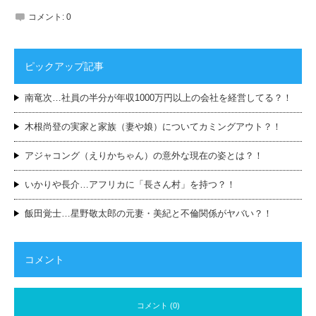
コメント:
0
ピックアップ記事
南竜次…社員の半分が年収1000万円以上の会社を経営してる？！
木根尚登の実家と家族（妻や娘）についてカミングアウト？！
アジャコング（えりかちゃん）の意外な現在の姿とは？！
いかりや長介…アフリカに「長さん村」を持つ？！
飯田覚士…星野敬太郎の元妻・美紀と不倫関係がヤバい？！
コメント
コメント (0)