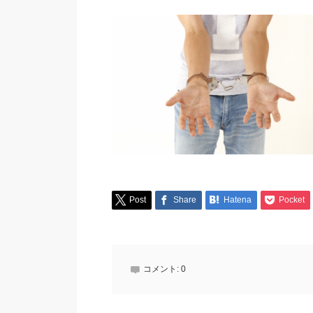
Post
Share
Hatena
Pocket
コメント:
0