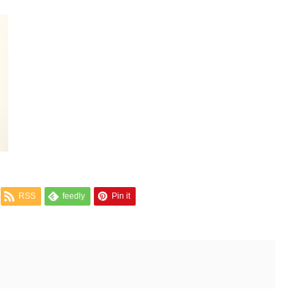
RSS
feedly
Pin it