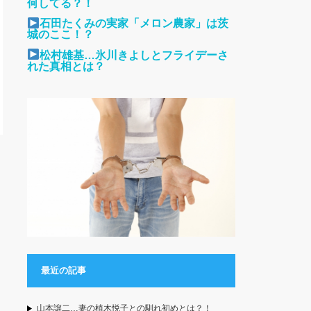
何してる？！
石田たくみの実家「メロン農家」は茨
城のここ！？
松村雄基…氷川きよしとフライデーさ
れた真相とは？
最近の記事
山本譲二…妻の植木悦子との馴れ初めとは？！