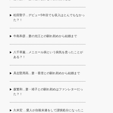
松田聖子…デビュー5年目でも収入はとんでもなかっ
た？！
牛島和彦…妻の光江との馴れ初めから結婚まで
八千草薫…メニエール病という病気を患ったことが
ある？！
具志堅用高…妻・香澄との馴れ初めから結婚まで
森繁和…妻・靖子との馴れ初めはファンレターだっ
た？！
久米宏 …愛人が自殺未遂をして謹慎処分になったこ