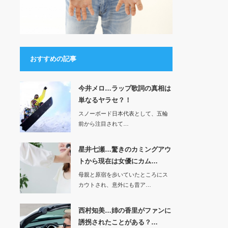
おすすめの記事
今井メロ…ラップ歌詞の真相は
単なるヤラセ？！
スノーボード日本代表として、五輪
前から注目されて…
星井七瀬…驚きのカミングアウ
トから現在は女優にカム…
母親と原宿を歩いていたところにス
カウトされ、意外にも昔ア…
西村知美…姉の香里がファンに
誘拐されたことがある？…