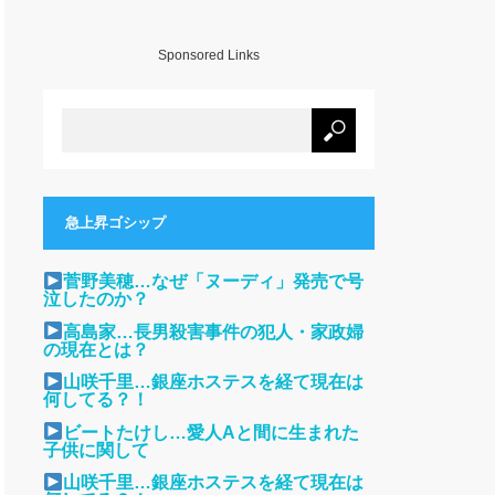
Sponsored Links
急上昇ゴシップ
菅野美穂…なぜ「ヌーディ」発売で号
泣したのか？
高島家…長男殺害事件の犯人・家政婦
の現在とは？
山咲千里…銀座ホステスを経て現在は
何してる？！
ビートたけし…愛人Aと間に生まれた
子供に関して
山咲千里…銀座ホステスを経て現在は