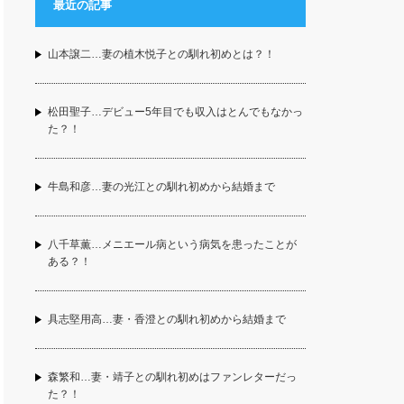
最近の記事
山本譲二…妻の植木悦子との馴れ初めとは？！
松田聖子…デビュー5年目でも収入はとんでもなかっ
た？！
牛島和彦…妻の光江との馴れ初めから結婚まで
八千草薫…メニエール病という病気を患ったことが
ある？！
具志堅用高…妻・香澄との馴れ初めから結婚まで
森繁和…妻・靖子との馴れ初めはファンレターだっ
た？！