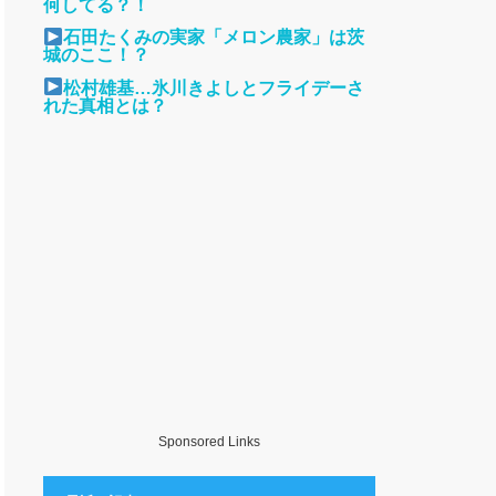
何してる？！
石田たくみの実家「メロン農家」は茨
城のここ！？
松村雄基…氷川きよしとフライデーさ
れた真相とは？
Sponsored Links