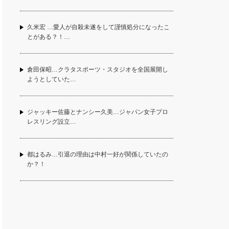
久米宏 …愛人が自殺未遂をして謹慎処分になったこ
とがある？！…
倉田保昭…クラタスポーツ・スタジオを全国展開し
ようとしていた…
ジャッキー佐藤とナンシー久美…ジャパン女子プロ
レスリング設立…
都はるみ…引退の理由は中村一好が関係していたの
か？！