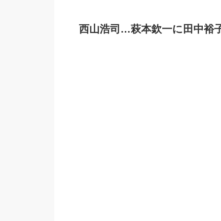
西山浩司…萩本欽一に田中裕