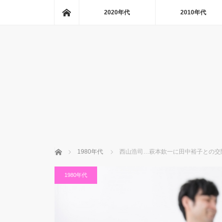
ホーム
2020年代
2010年代
ホーム
1980年代
西山浩司…萩本欽一に田中裕子との交
1980年代