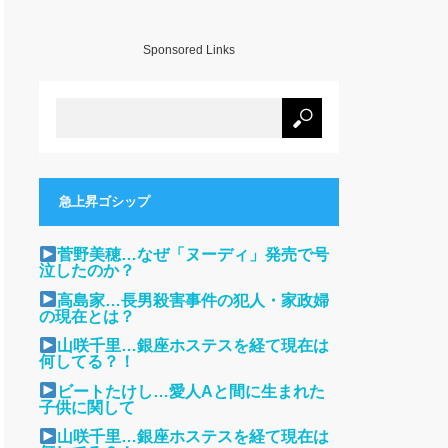
Sponsored Links
急上昇ゴシップ
菅野美穂…なぜ「ヌーディ」発売で号
泣したのか？
高島家…長男殺害事件の犯人・家政婦
の現在とは？
山咲千里…銀座ホステスを経て現在は
何してる？！
ビートたけし…愛人Aと間に生まれた
子供に関して
山咲千里…銀座ホステスを経て現在は