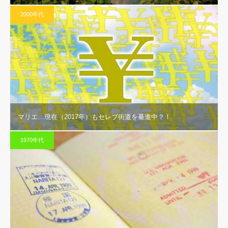
2000年代
マリエ…現在（2017年）もセレブ街道を驀進中？！
1970年代