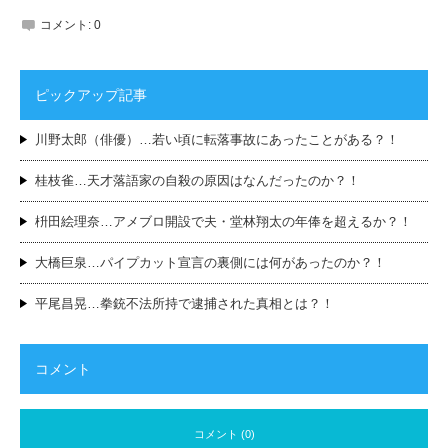
コメント:
0
ピックアップ記事
川野太郎（俳優）…若い頃に転落事故にあったことがある？！
桂枝雀…天才落語家の自殺の原因はなんだったのか？！
枡田絵理奈…アメブロ開設で夫・堂林翔太の年俸を超えるか？！
大橋巨泉…パイプカット宣言の裏側には何があったのか？！
平尾昌晃…拳銃不法所持で逮捕された真相とは？！
コメント
コメント (0)