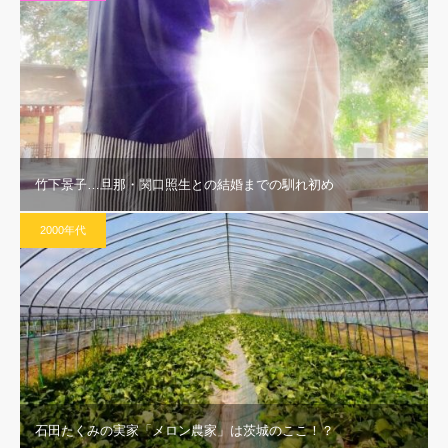
竹下景子…旦那・関口照生との結婚までの馴れ初め
2000年代
石田たくみの実家「メロン農家」は茨城のここ！？