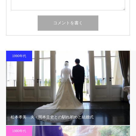
1990年代
松本孝美…夫・岡本圭史との馴れ初めと結婚式
1980年代