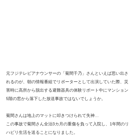
元フジテレビアナウンサーの「菊間千乃」さんといえば思い出さ
れるのが、朝の情報番組でリポーターとして出演していた際、災
害時に高所から脱出する避難器具の体験リポート中にマンション
5階の窓から落下した放送事故ではないでしょうか。
菊間さんは地上のマットに叩きつけられて失神…
この事故で菊間さん全治3カ月の重傷を負って入院し、1年間のリ
ハビリ生活を送ることになりました。