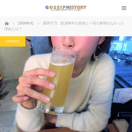
ホーム
2000年代
菊間千乃…飲酒事件の真相と一切の釈明がなかった
理由とは？
2000年代