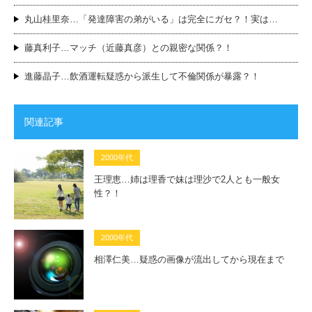
丸山桂里奈…「発達障害の弟がいる」は完全にガセ？！実は…
藤真利子…マッチ（近藤真彦）との親密な関係？！
進藤晶子…飲酒運転疑惑から派生して不倫関係が暴露？！
関連記事
2000年代
王理恵…姉は理香で妹は理沙で2人とも一般女
性？！
2000年代
相澤仁美…疑惑の画像が流出してから現在まで