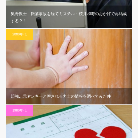
奥野敦士…転落事故を経てミスチル・桜井和寿のおかげで再結成
する？！
2000年代
照強…元ヤンキーと噂される力士の情報を調べてみた件
1980年代