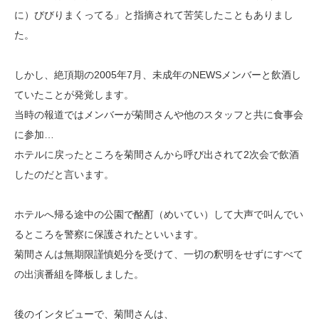
に）びびりまくってる」と指摘されて苦笑したこともありまし
た。
しかし、絶頂期の2005年7月、未成年のNEWSメンバーと飲酒し
ていたことが発覚します。
当時の報道ではメンバーが菊間さんや他のスタッフと共に食事会
に参加…
ホテルに戻ったところを菊間さんから呼び出されて2次会で飲酒
したのだと言います。
ホテルへ帰る途中の公園で酩酊（めいてい）して大声で叫んでい
るところを警察に保護されたといいます。
菊間さんは無期限謹慎処分を受けて、一切の釈明をせずにすべて
の出演番組を降板しました。
後のインタビューで、菊間さんは、