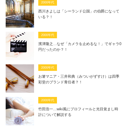
2000年代
西川きよしは「シーランド公国」の伯爵になって
いる？！
2000年代
濱津隆之…なぜ「カメラを止めるな！」でギャラ0
円だったのか？！
2000年代
お箸マニア・三井和典（みついがずすけ）は四季
彩堂のブランド青任者？！
2000年代
竹田浩一…wiki風にプロフィールと光目覚まし時
計について解説する